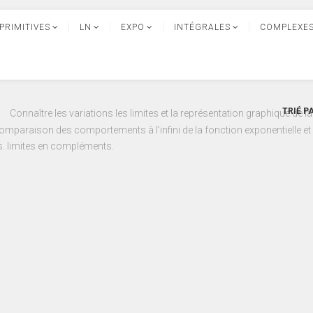
PRIMITIVES
LN
EXPO
INTÉGRALES
COMPLEXE
TRIÉ P
Connaître les variations les limites et la représentation graphique de l
mparaison des comportements à l’infini de la fonction exponentielle et 
s. limites en compléments.