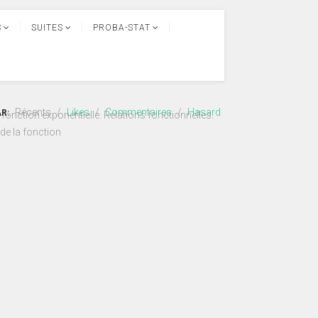
S
SUITES
PROBA-STAT
Récents
/
Likes
/
Commentaires
/
Hasard
AR:
a fonction exponentielle. Relations fonctionnelles.
de la fonction