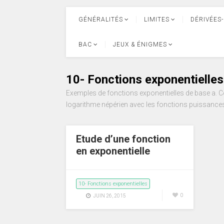
GÉNÉRALITÉS
LIMITES
DÉRIVÉES-
BAC
JEUX & ÉNIGMES
10- Fonctions exponentielles
Exemples de fonctions exponentielles de base a. Co
logarithme népérien avec les fonctions puissance
Etude d’une fonction
en exponentielle
10- Fonctions exponentielles
0
JUIN 26, 2015