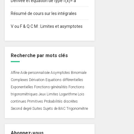
Dérivée et équation de type f(x)= a
Résumé de cours sur les intégrales
V ou F & Q C M : Limites et asymptotes
Recherche par mots clés
Affine
Aide personnalisée
Asymptotes
Binomiale
Complexes
Dérivation
Equations différentielles
Exponentielles
Fonctions-généralités
Fonctions
trigonométriques
Jeux
Limites
Logarithme
Lois
continues
Primitives
Probabilités discrètes
Second degré
Suites
Sujets de BAC
Trigonométrie
Abonnez-vous