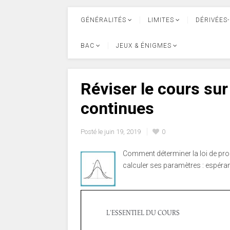
GÉNÉRALITÉS
LIMITES
DÉRIVÉES-
BAC
JEUX & ÉNIGMES
Réviser le cours sur 
continues
Posté le
juin 19, 2019
0
Comment déterminer la loi de pro
calculer ses paramètres : espéranc