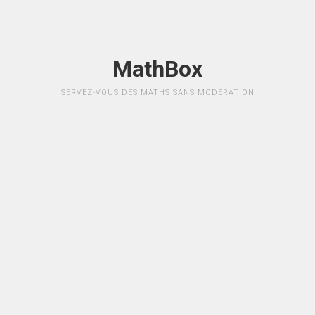
MathBox
SERVEZ-VOUS DES MATHS SANS MODÉRATION