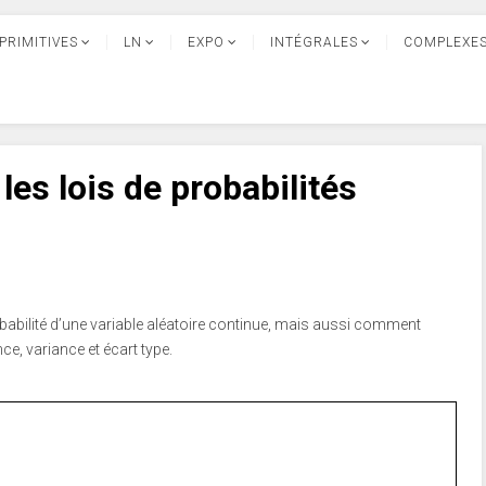
PRIMITIVES
LN
EXPO
INTÉGRALES
COMPLEXE
les lois de probabilités
babilité d’une variable aléatoire continue, mais aussi comment
e, variance et écart type.