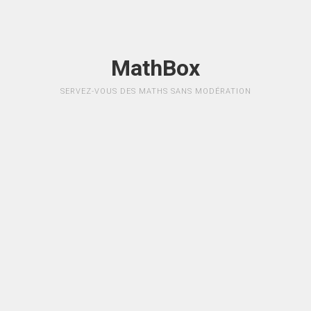
MathBox
SERVEZ-VOUS DES MATHS SANS MODÉRATION