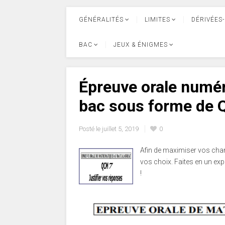
GÉNÉRALITÉS
LIMITES
DÉRIVÉES-
BAC
JEUX & ÉNIGMES
Épreuve orale numé
bac sous forme de Q
Posté le
juillet 5, 2019
0
Afin de maximiser vos chance
vos choix. Faites en un e
!