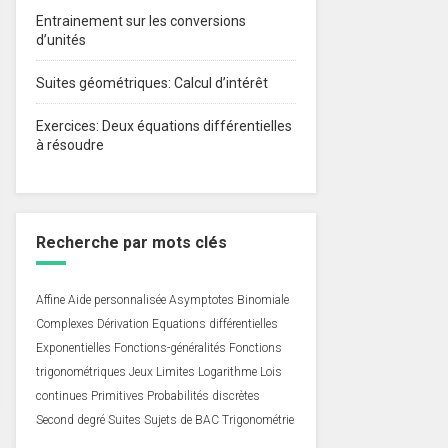
Entrainement sur les conversions
d’unités
Suites géométriques: Calcul d’intérêt
Exercices: Deux équations différentielles
à résoudre
Recherche par mots clés
Affine
Aide personnalisée
Asymptotes
Binomiale
Complexes
Dérivation
Equations différentielles
Exponentielles
Fonctions-généralités
Fonctions
trigonométriques
Jeux
Limites
Logarithme
Lois
continues
Primitives
Probabilités discrètes
Second degré
Suites
Sujets de BAC
Trigonométrie