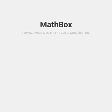
MathBox
SERVEZ-VOUS DES MATHS SANS MODÉRATION