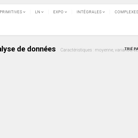
PRIMITIVES
LN
EXPO
INTÉGRALES
COMPLEXE
nalyse de données
TRIÉ P
Caractéristiques : moyenne, variance, écar