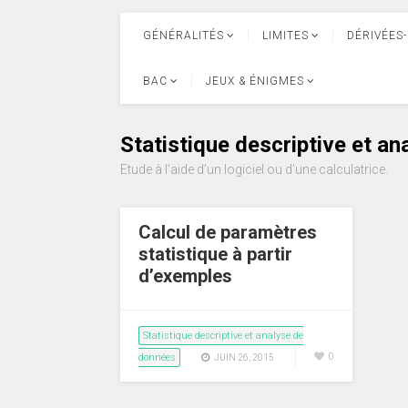
GÉNÉRALITÉS
LIMITES
DÉRIVÉES-
BAC
JEUX & ÉNIGMES
Statistique descriptive et a
Etude à l’aide d’un logiciel ou d’une calculatrice.
Calcul de paramètres
statistique à partir
d’exemples
Statistique descriptive et analyse de
données
0
JUIN 26, 2015