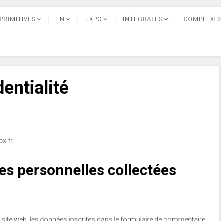
PRIMITIVES
LN
EXPO
INTÉGRALES
COMPLEXE
dentialité
x.fr.
es personnelles collectées
ite web, les données inscrites dans le formulaire de commentaire,