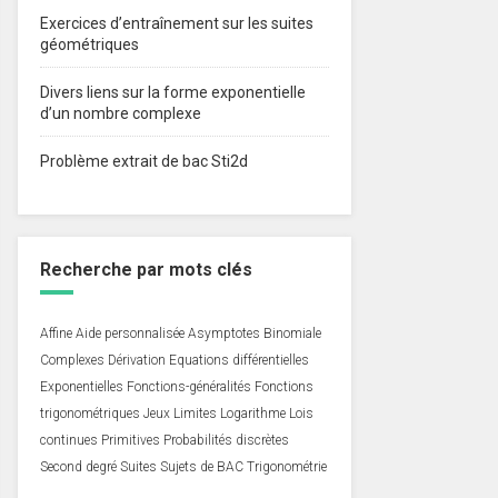
Exercices d’entraînement sur les suites
géométriques
Divers liens sur la forme exponentielle
d’un nombre complexe
Problème extrait de bac Sti2d
Recherche par mots clés
Affine
Aide personnalisée
Asymptotes
Binomiale
Complexes
Dérivation
Equations différentielles
Exponentielles
Fonctions-généralités
Fonctions
trigonométriques
Jeux
Limites
Logarithme
Lois
continues
Primitives
Probabilités discrètes
Second degré
Suites
Sujets de BAC
Trigonométrie