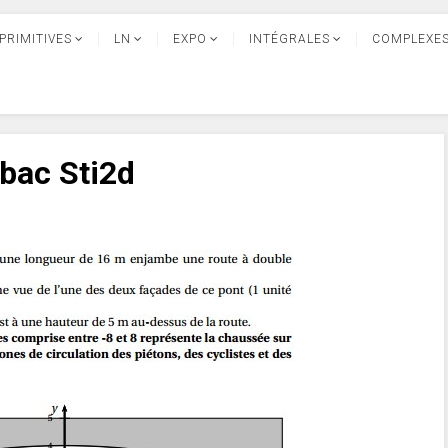
PRIMITIVES
LN
EXPO
INTÉGRALES
COMPLEXE
 bac Sti2d