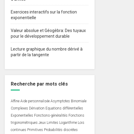
Exercices interactifs sur la fonction
exponentielle
Valeur absolue et Géogèbra: Des tuyaux
pour le développement durable
Lecture graphique du nombre dérivé à
partir de la tangente
Recherche par mots clés
Affine
Aide personnalisée
Asymptotes
Binomiale
Complexes
Dérivation
Equations différentielles
Exponentielles
Fonctions-généralités
Fonctions
trigonométriques
Jeux
Limites
Logarithme
Lois
continues
Primitives
Probabilités discrètes