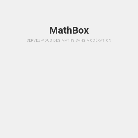
MathBox
SERVEZ-VOUS DES MATHS SANS MODÉRATION