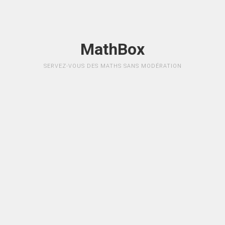
MathBox
SERVEZ-VOUS DES MATHS SANS MODÉRATION