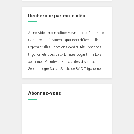
Recherche par mots clés
Affine
Aide personnalisée
Asymptotes
Binomiale
Complexes
Dérivation
Equations différentielles
Exponentielles
Fonctions-généralités
Fonctions
trigonométriques
Jeux
Limites
Logarithme
Lois
continues
Primitives
Probabilités discrètes
Second degré
Suites
Sujets de BAC
Trigonométrie
Abonnez-vous