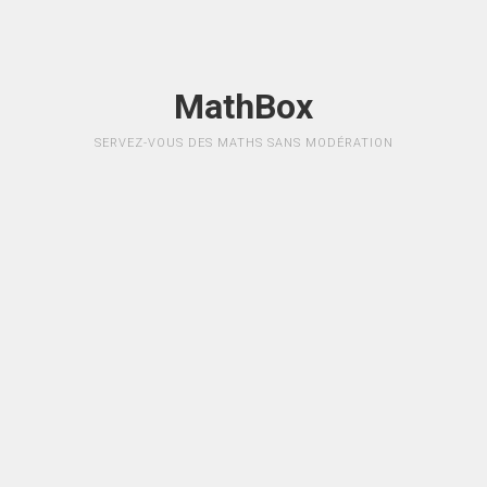
MathBox
SERVEZ-VOUS DES MATHS SANS MODÉRATION