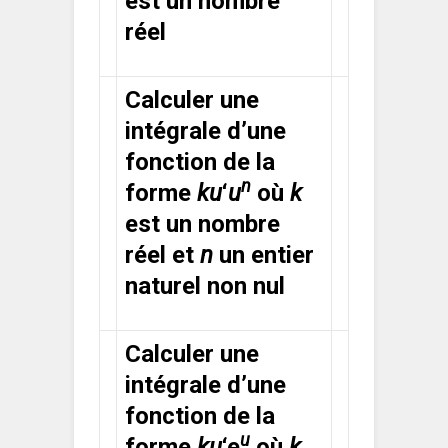
est un nombre
réel
Calculer une
intégrale d’une
fonction de la
n
forme
ku
‘
u
où
k
est un nombre
réel et
n
un entier
naturel non nul
Calculer une
intégrale d’une
fonction de la
u
forme
ku
‘e
où
k