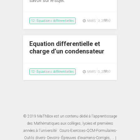
savoir sur le sujet.
12- Équations différentielles
0
MARS 13, 2016
Equation differentielle et
charge d’un condensateur
12- Équations différentielles
0
MARS 10, 2016
© 2019
MaThBox
est un contenu dédié à l'apprentissage
des Mathématiques aux collèges, lycées et premières
années à l'université : Cours-Exercices-QCM-Formulaires-
Outils divers- Devoirs- Épreuves d'examens-Corrigés, ... |