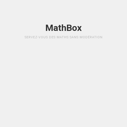
MathBox
SERVEZ-VOUS DES MATHS SANS MODÉRATION