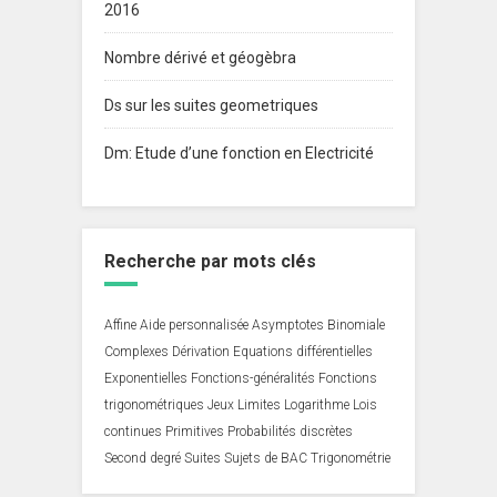
2016
Nombre dérivé et géogèbra
Ds sur les suites geometriques
Dm: Etude d’une fonction en Electricité
Recherche par mots clés
Affine
Aide personnalisée
Asymptotes
Binomiale
Complexes
Dérivation
Equations différentielles
Exponentielles
Fonctions-généralités
Fonctions
trigonométriques
Jeux
Limites
Logarithme
Lois
continues
Primitives
Probabilités discrètes
Second degré
Suites
Sujets de BAC
Trigonométrie