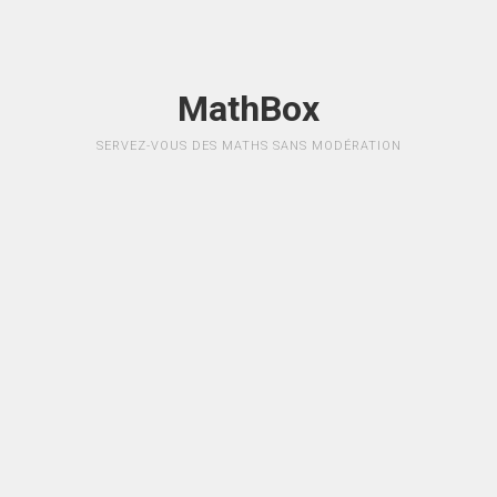
MathBox
SERVEZ-VOUS DES MATHS SANS MODÉRATION