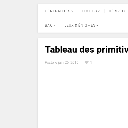
GÉNÉRALITÉS
LIMITES
DÉRIVÉES-
BAC
JEUX & ÉNIGMES
Tableau des primiti
Posté le
juin 26, 2015
1