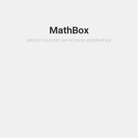
MathBox
SERVEZ-VOUS DES MATHS SANS MODÉRATION