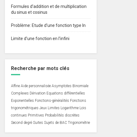
Formules d’addition et de multiplication
du sinus et cosinus
Problème: Etude d’une fonction type ln
Limite d’une fonction en l’infini
Recherche par mots clés
Affine
Aide personnalisée
Asymptotes
Binomiale
Complexes
Dérivation
Equations différentielles
Exponentielles
Fonctions-généralités
Fonctions
trigonométriques
Jeux
Limites
Logarithme
Lois
continues
Primitives
Probabilités discrètes
Second degré
Suites
Sujets de BAC
Trigonométrie