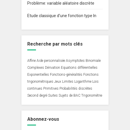
Problème: variable aléatoire discrète
Etude classique d’une fonction type ln
Recherche par mots clés
Affine
Aide personnalisée
Asymptotes
Binomiale
Complexes
Dérivation
Equations différentielles
Exponentielles
Fonctions-généralités
Fonctions
trigonométriques
Jeux
Limites
Logarithme
Lois
continues
Primitives
Probabilités discrètes
Second degré
Suites
Sujets de BAC
Trigonométrie
Abonnez-vous