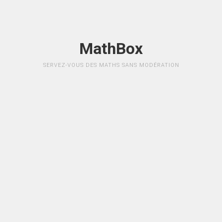
MathBox
SERVEZ-VOUS DES MATHS SANS MODÉRATION