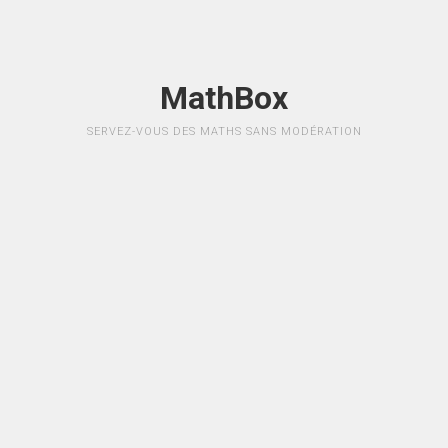
MathBox
SERVEZ-VOUS DES MATHS SANS MODÉRATION