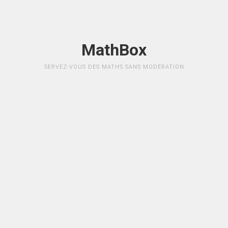
MathBox
SERVEZ-VOUS DES MATHS SANS MODÉRATION