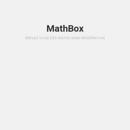
MathBox
SERVEZ-VOUS DES MATHS SANS MODÉRATION