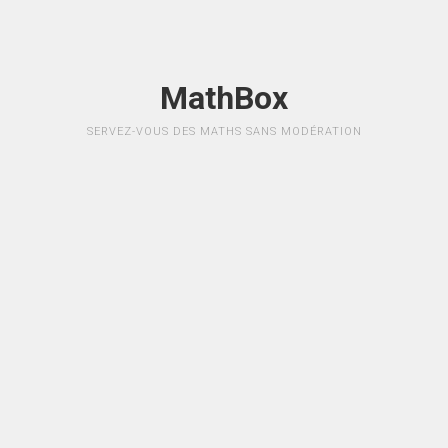
MathBox
SERVEZ-VOUS DES MATHS SANS MODÉRATION