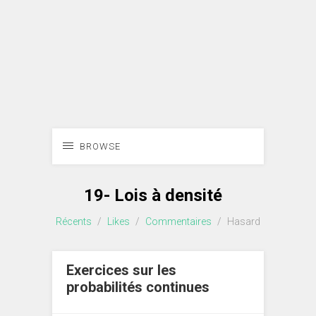
BROWSE
19- Lois à densité
Récents
/
Likes
/
Commentaires
/
Hasard
Exercices sur les
probabilités continues