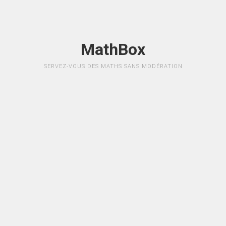
MathBox
SERVEZ-VOUS DES MATHS SANS MODÉRATION