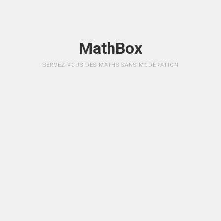
MathBox
SERVEZ-VOUS DES MATHS SANS MODÉRATION