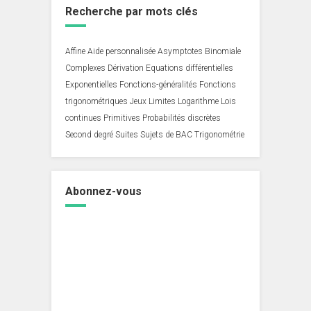
Recherche par mots clés
Affine
Aide personnalisée
Asymptotes
Binomiale
Complexes
Dérivation
Equations différentielles
Exponentielles
Fonctions-généralités
Fonctions
trigonométriques
Jeux
Limites
Logarithme
Lois
continues
Primitives
Probabilités discrètes
Second degré
Suites
Sujets de BAC
Trigonométrie
Abonnez-vous