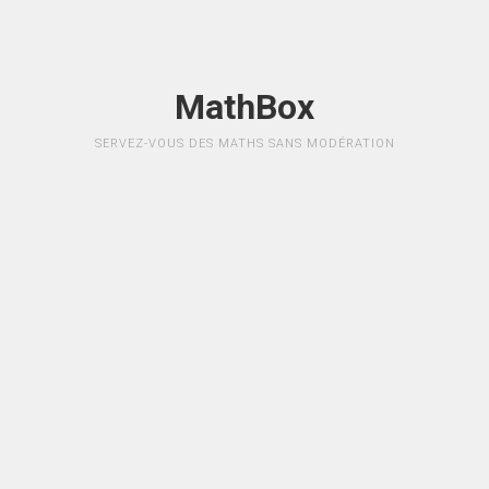
MathBox
SERVEZ-VOUS DES MATHS SANS MODÉRATION