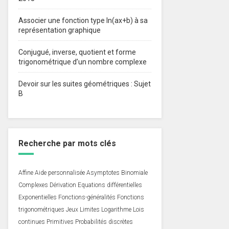
Associer une fonction type ln(ax+b) à sa
représentation graphique
Conjugué, inverse, quotient et forme
trigonométrique d’un nombre complexe
Devoir sur les suites géométriques : Sujet
B
Recherche par mots clés
Affine
Aide personnalisée
Asymptotes
Binomiale
Complexes
Dérivation
Equations différentielles
Exponentielles
Fonctions-généralités
Fonctions
trigonométriques
Jeux
Limites
Logarithme
Lois
continues
Primitives
Probabilités discrètes