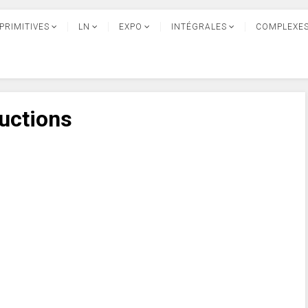
PRIMITIVES
LN
EXPO
INTÉGRALES
COMPLEXE
ructions