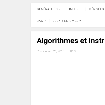
GÉNÉRALITÉS
LIMITES
DÉRIVÉES-
BAC
JEUX & ÉNIGMES
Algorithmes et inst
Posté le
juin 26, 2015
0