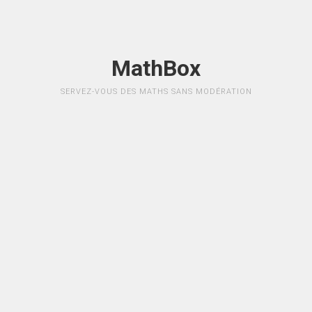
MathBox
SERVEZ-VOUS DES MATHS SANS MODÉRATION