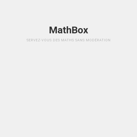
MathBox
SERVEZ-VOUS DES MATHS SANS MODÉRATION