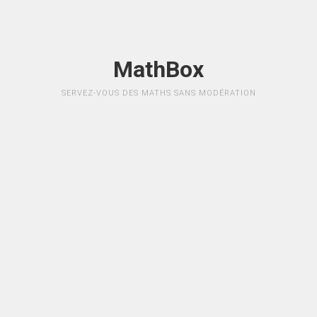
MathBox
SERVEZ-VOUS DES MATHS SANS MODÉRATION