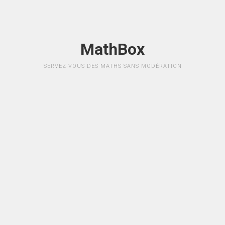
MathBox
SERVEZ-VOUS DES MATHS SANS MODÉRATION