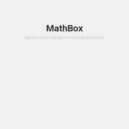
MathBox
SERVEZ-VOUS DES MATHS SANS MODÉRATION