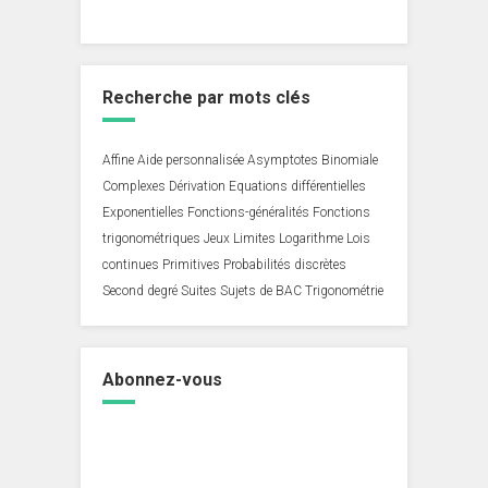
Recherche par mots clés
Affine
Aide personnalisée
Asymptotes
Binomiale
Complexes
Dérivation
Equations différentielles
Exponentielles
Fonctions-généralités
Fonctions
trigonométriques
Jeux
Limites
Logarithme
Lois
continues
Primitives
Probabilités discrètes
Second degré
Suites
Sujets de BAC
Trigonométrie
Abonnez-vous