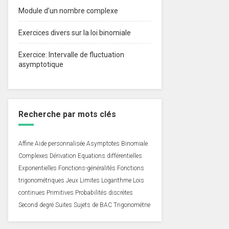
Module d’un nombre complexe
Exercices divers sur la loi binomiale
Exercice: Intervalle de fluctuation
asymptotique
Recherche par mots clés
Affine
Aide personnalisée
Asymptotes
Binomiale
Complexes
Dérivation
Equations différentielles
Exponentielles
Fonctions-généralités
Fonctions
trigonométriques
Jeux
Limites
Logarithme
Lois
continues
Primitives
Probabilités discrètes
Second degré
Suites
Sujets de BAC
Trigonométrie