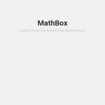
MathBox
SERVEZ-VOUS DES MATHS SANS MODÉRATION