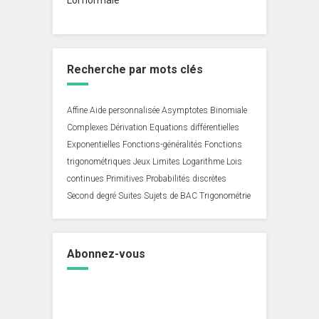
Recherche par mots clés
Affine
Aide personnalisée
Asymptotes
Binomiale
Complexes
Dérivation
Equations différentielles
Exponentielles
Fonctions-généralités
Fonctions
trigonométriques
Jeux
Limites
Logarithme
Lois
continues
Primitives
Probabilités discrètes
Second degré
Suites
Sujets de BAC
Trigonométrie
Abonnez-vous