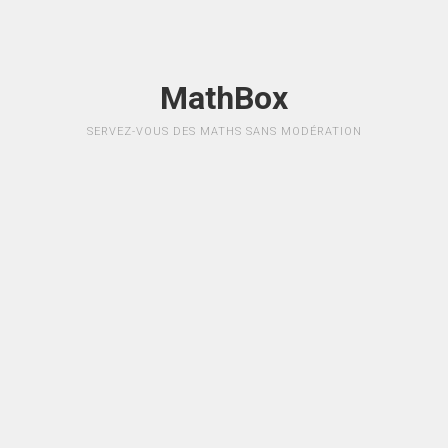
MathBox
SERVEZ-VOUS DES MATHS SANS MODÉRATION