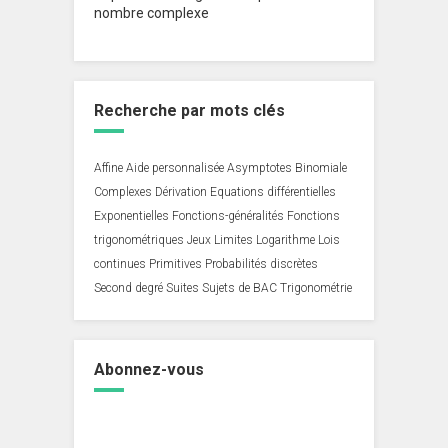
nombre complexe
Recherche par mots clés
Affine
Aide personnalisée
Asymptotes
Binomiale
Complexes
Dérivation
Equations différentielles
Exponentielles
Fonctions-généralités
Fonctions
trigonométriques
Jeux
Limites
Logarithme
Lois
continues
Primitives
Probabilités discrètes
Second degré
Suites
Sujets de BAC
Trigonométrie
Abonnez-vous