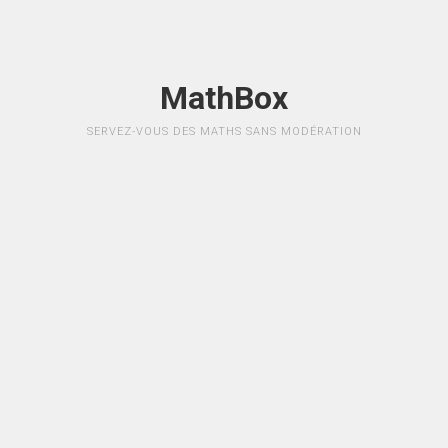
MathBox
SERVEZ-VOUS DES MATHS SANS MODÉRATION