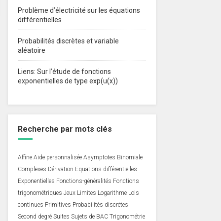
Problème d’électricité sur les équations
différentielles
Probabilités discrètes et variable
aléatoire
Liens: Sur l’étude de fonctions
exponentielles de type exp(u(x))
Recherche par mots clés
Affine
Aide personnalisée
Asymptotes
Binomiale
Complexes
Dérivation
Equations différentielles
Exponentielles
Fonctions-généralités
Fonctions
trigonométriques
Jeux
Limites
Logarithme
Lois
continues
Primitives
Probabilités discrètes
Second degré
Suites
Sujets de BAC
Trigonométrie