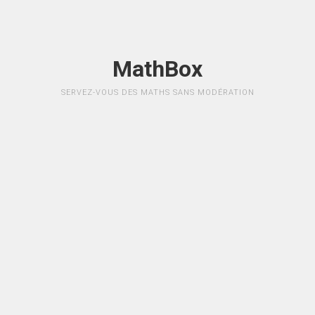
MathBox
SERVEZ-VOUS DES MATHS SANS MODÉRATION