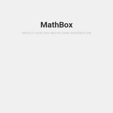
MathBox
SERVEZ-VOUS DES MATHS SANS MODÉRATION