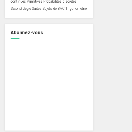
continues
Primitives
Probabilités discrètes
Second degré
Suites
Sujets de BAC
Trigonométrie
Abonnez-vous