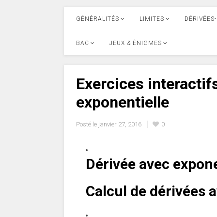
GÉNÉRALITÉS
LIMITES
DÉRIVÉES-
BAC
JEUX & ÉNIGMES
Exercices interactif
exponentielle
Posté le
janvier 27, 2016
0
Dérivée avec expone
Calcul de dérivées a