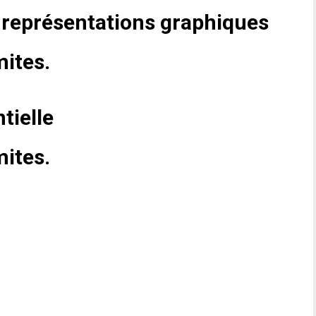
représentations graphiques
mites.
tielle
mites.