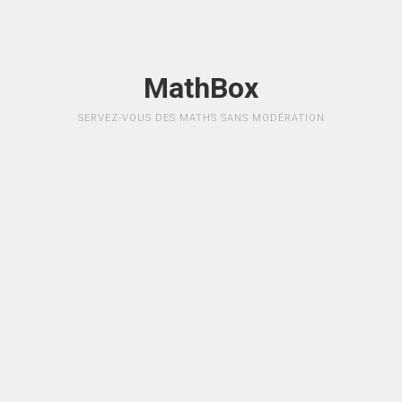
MathBox
SERVEZ-VOUS DES MATHS SANS MODÉRATION