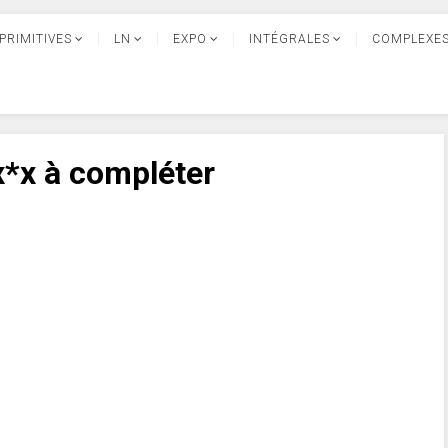
PRIMITIVES
LN
EXPO
INTÉGRALES
COMPLEXE
 x*x à compléter