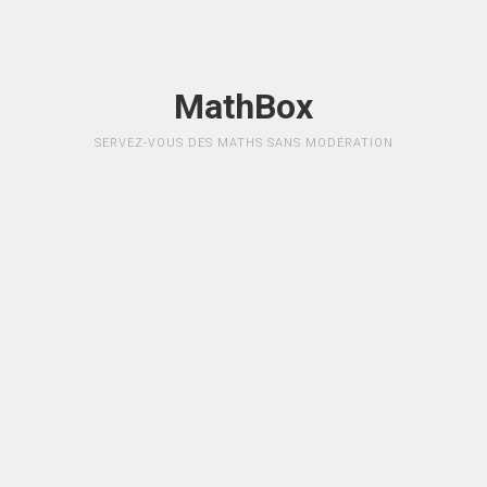
MathBox
SERVEZ-VOUS DES MATHS SANS MODÉRATION