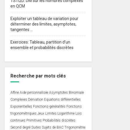
TSTI2D: DM sur les nombres complexes
en QCM
Exploiter un tableau de variation pour
déterminer des limites, asymptotes,
tangentes …
Exercices: Tableau, partition d’un
ensemble et probabilités discrètes
Recherche par mots clés
Affine
Aide personnalisée
Asymptotes
Binomiale
Complexes
Dérivation
Equations différentielles
Exponentielles
Fonctions-généralités
Fonctions
trigonométriques
Jeux
Limites
Logarithme
Lois
continues
Primitives
Probabilités discrètes
Second degré
Suites
Sujets de BAC
Trigonométrie