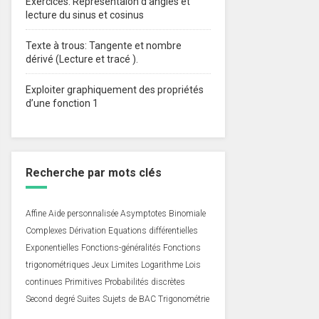
Exercices: Représentaion d’angles et
lecture du sinus et cosinus
Texte à trous: Tangente et nombre
dérivé (Lecture et tracé ).
Exploiter graphiquement des propriétés
d’une fonction 1
Recherche par mots clés
Affine
Aide personnalisée
Asymptotes
Binomiale
Complexes
Dérivation
Equations différentielles
Exponentielles
Fonctions-généralités
Fonctions
trigonométriques
Jeux
Limites
Logarithme
Lois
continues
Primitives
Probabilités discrètes
Second degré
Suites
Sujets de BAC
Trigonométrie