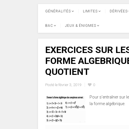
GÉNÉRALITÉS
LIMITES
DÉRIVÉES-
BAC
JEUX & ÉNIGMES
EXERCICES SUR L
FORME ALGEBRIQUE
QUOTIENT
Posté le
février 3, 2019
0
Pour s’entraîner sur 
la forme algébrique.