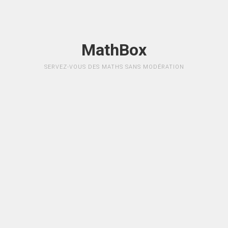
MathBox
SERVEZ-VOUS DES MATHS SANS MODÉRATION