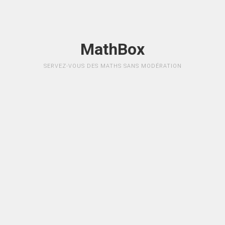
MathBox
SERVEZ-VOUS DES MATHS SANS MODÉRATION